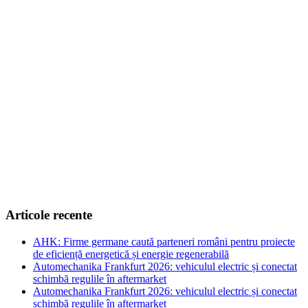
Articole recente
AHK: Firme germane caută parteneri români pentru proiecte
de eficiență energetică și energie regenerabilă
Automechanika Frankfurt 2026: vehiculul electric și conectat
schimbă regulile în aftermarket
Automechanika Frankfurt 2026: vehiculul electric și conectat
schimbă regulile în aftermarket