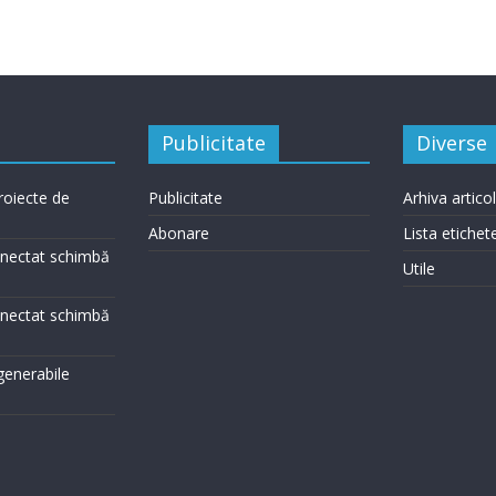
Publicitate
Diverse
roiecte de
Publicitate
Arhiva artico
Abonare
Lista etichet
conectat schimbă
Utile
conectat schimbă
egenerabile