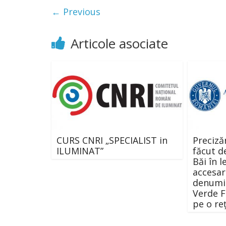
← Previous
Articole asociate
CURS CNRI „SPECIALIST in
Preciză
ILUMINAT”
făcut d
Băi în 
accesar
denumit
Verde F
pe o re