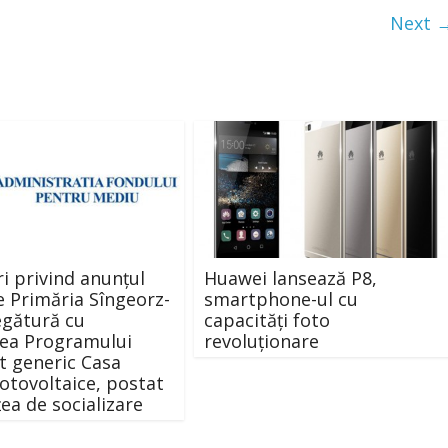
Next 
ri privind anunțul
Huawei lansează P8,
e Primăria Sîngeorz-
smartphone-ul cu
legătură cu
capacități foto
ea Programului
revoluționare
 generic Casa
otovoltaice, postat
țea de socializare